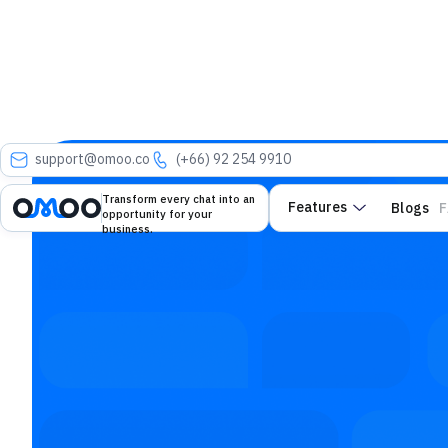
support@omoo.co
(+66) 92 254 9910
Transform every chat into an‍‍‍
Features
Blogs
F
opportunity for your
business.