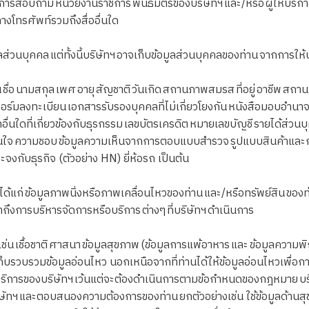
) การสอบถาม หน่วยงานราชการ พันธมิตรของบริษัทฯ และ/หรือ ผู้ให้บริก
งโทรศัพท์รวมถึงสื่ออื่นใด
นบุคคล แต่ทั้งนี้บริษัทฯ อาจเก็บข้อมูลส่วนบุคคลของท่าน จากการให้บร
อ นามสกุล เพศ อายุ สัญชาติ วันเกิด สถานภาพสมรส ที่อยู่ อาชีพ สถาน
์มลงทะเบียน เอกสารรับรองบุคคลที่ไม่เกี่ยวโยงกัน หนังสือมอบอำนาจ
นใดที่เกี่ยวข้องกับธุรกรรม เลขบัตรเครดิต หมายเลขบัญชี รายได้ส่วนบุ
ามสนใจ ความชอบ ข้อมูลความเห็นจากการตอบแบบสำรวจ รูปแบบสินค้าและกา
จงกับธุรกิจ (ตัวอย่าง HN) ยี่ห้อรถ เป็นต้น
้แก่ ข้อมูลภาพนิ่งหรือภาพเคลื่อนไหวของท่าน และ/หรือทรัพย์สิน ของท
าถึงการบริหารจัดการหรือบริการ ต่างๆ ที่บริษัทฯ ดำเนินการ
 เชื้อชาติ ศาสนา ข้อมูลสุขภาพ (ข้อมูลการแพ้อาหาร และ ข้อมูลความ
็บรวบรวมข้อมูลอ่อนไหว นอกเหนือจากที่ท่านได้ให้ข้อมูลอ่อนไหวเพื่อก
การของบริษัทฯ เว้นแต่จะต้องดำเนินการตามข้อกำหนดของกฎหมาย บริษั
ทฯ และตอบสนองความต้องการของท่าน ยกตัวอย่างเช่น ใช้ข้อมูลด้านสุข