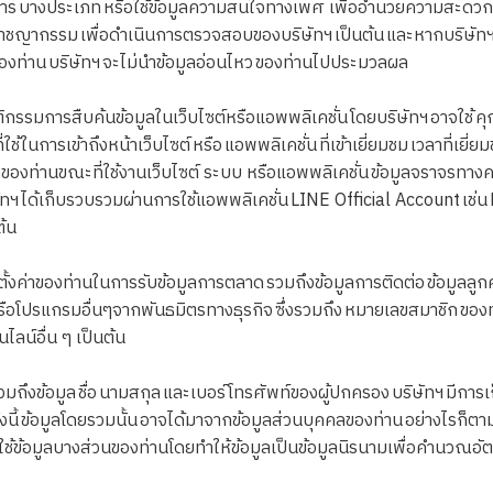
าหาร บางประเภท หรือใช้ข้อมูลความสนใจทางเพศ เพื่ออำนวยความสะด
อาชญากรรม เพื่อดำเนินการตรวจสอบของบริษัทฯ เป็นต้น และหากบริษัทฯ ไ
ลของท่าน บริษัทฯ จะไม่นำข้อมูลอ่อนไหว ของท่านไปประมวลผล
รมการสืบค้นข้อมูลในเว็บไซต์หรือแอพพลิเคชั่น โดยบริษัทฯ อาจใช้ คุก
ช้ในการเข้าถึงหน้าเว็บไซต์ หรือ แอพพลิเคชั่น ที่เข้าเยี่ยมชม เวลาที่เยี่ยม
ที่ของท่านขณะที่ใช้งานเว็บไซต์ ระบบ หรือแอพพลิเคชั่น ข้อมูลจราจรทา
ัทฯ ได้เก็บรวบรวมผ่านการใช้แอพพลิเคชั่น LINE Official Account เช่น
ต้น
่าของท่านในการรับข้อมูลการตลาด รวมถึงข้อมูลการติดต่อ ข้อมูลลูกค้า
รแกรมอื่นๆจากพันธมิตรทางธุรกิจ ซึ่งรวมถึง หมายเลขสมาชิก ของท่าน
ไลน์อื่น ๆ เป็นต้น
รวมถึงข้อมูล ชื่อ นามสกุล และเบอร์โทรศัพท์ของผู้ปกครอง บริษัทฯ มีการ
ทั้งนี้ ข้อมูลโดยรวมนั้น อาจได้มาจากข้อมูลส่วนบุคคลของท่าน อย่างไรก็ตาม
ช้ข้อมูลบางส่วนของท่านโดยทำให้ข้อมูลเป็นข้อมูลนิรนามเพื่อคำนวณอัตราขอ