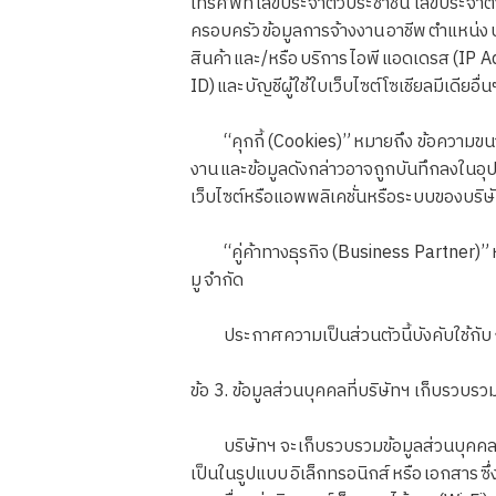
โทรศัพท์ เลขประจำตัวประชาชน เลขประจำตัวผ
ครอบครัว ข้อมูลการจ้างงาน อาชีพ ตำแหน่ง ปร
สินค้า และ/หรือ บริการ ไอพี แอดเดรส (IP Ad
ID) และบัญชีผู้ใช้ใบเว็บไซต์โซเชียลมีเดียอื่
“คุกกี้ (Cookies)” หมายถึง ข้อความขนาดเล
งาน และข้อมูลดังกล่าวอาจถูกบันทึกลงในอุปกร
เว็บไซต์หรือแอพพลิเคชั่นหรือระบบของบริษ
“คู่ค้าทางธุรกิจ (Business Partner)” หมา
มู จำกัด
ประกาศความเป็นส่วนตัวนี้บังคับใช้กับ 
ข้อ 3. ข้อมูลส่วนบุคคลที่บริษัทฯ เก็บรวบรว
บริษัทฯ จะเก็บรวบรวมข้อมูลส่วนบุคคลของท
เป็นในรูปแบบ อิเล็กทรอนิกส์ หรือ เอกสาร ซ