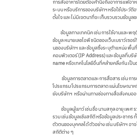
การสั่งอาหารโดยต้องคำนึงถึงอาการแพ้อ
ระบบ หรือบริการของบริษัทฯ หรือใช้ประวัติ
ตั้งใจ และไม่มีเจตนาที่จะเก็บรวบรวมข้อมู
ข้อมูลทางเทคนิค เช่น การใช้งานและพฤติกร
ข้อมูล หมายเลขไอพี ชนิดของเว็บเบราว์เซอร์ที่ใ
นของบริษัทฯ และข้อมูลซึ่งระบุตำแหน่ง พื้น
คอมพิวเตอร์ (IP Address) และข้อมูลที่บริษ
name หรือเทคโนโลยีอื่นที่คล้ายคลึงกัน เป็น
ข้อมูลการตลาดและการสื่อสาร เช่น การตั้งค
โปรแกรม โปรแกรมการตลาด แผ่นโฆษณาหรือโป
ยังบริษัทฯ หรือผ่านทางช่องทางสื่อสังคมออน
ข้อมูลผู้เยาว์ เช่น ชื่อ นามสกุล อายุ เพศ 
รวม เช่น ข้อมูลเชิงสถิติ หรือข้อมูลประชากร 
ตัวตนของบุคคลได้ ตัวอย่าง เช่น บริษัทฯ อาจใ
สถิติต่าง ๆ