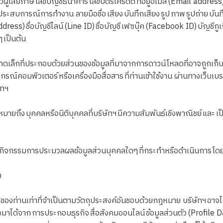
ู้เสียภาษี เลขบัญชีธนาคาร เลขบัตรเครดิต ที่อยู่อีเมล (Email address
ะสบการณ์การทำงาน ลายมือชื่อ เสียง บันทึกเสียง รูป ภาพ รูปถ่าย บันทึกวิ
dress) ชื่อบัญชีไลน์ (Line ID) ชื่อบัญชี เฟซบุ๊ค (Facebook ID) บัญชีกู
นๆ เป็นต้น
็กที่ประกอบด้วยส่วนของข้อมูลที่มาจากการดาวน์โหลดที่อาจถูกเก็บ บันท
ณ์คอมพิวเตอร์ หรือเครื่องมือสื่อสาร ที่ท่านเข้าใช้งาน ผ่านทางเว็บเบรา
ัทฯ
ยถึง บุคคลหรือนิติบุคคลที่บริษัทฯ มีความสัมพันธ์เชิงพาณิชย์ และ เป
กิจกรรมการประมวลผลข้อมูลส่วนบุคคลใดๆ ที่กระทำหรือดำเนินการ โด
ม
่านเท่าที่จำเป็นตามวัตถุประสงค์อันชอบด้วยกฎหมาย บริษัทฯ อาจได้ 
ึ่งมาได้จาก การประกอบธุรกิจ สื่อสังคมออนไลน์ ข้อมูลส่วนตัว (Profile