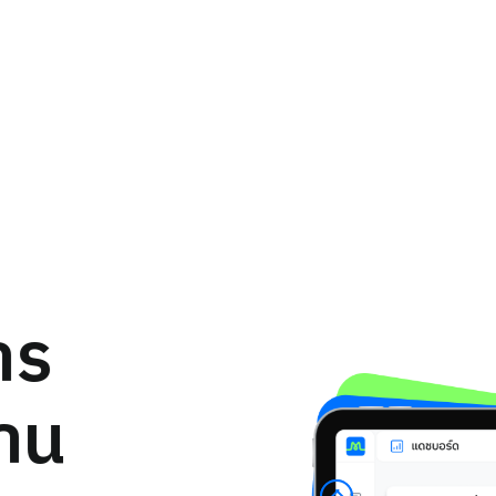
าร
าน