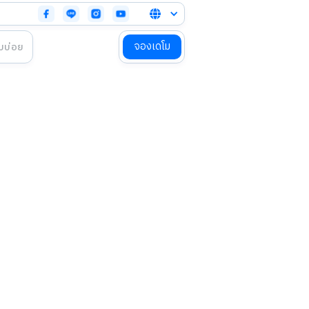

จองเดโม
บบ่อย