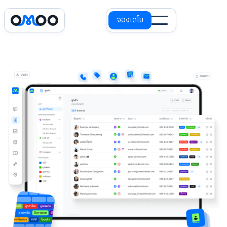
จองเดโม