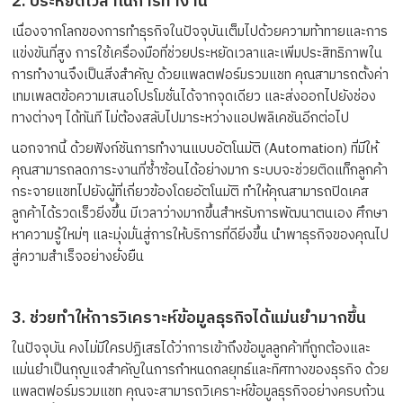
2. ประหยัดเวลาในการทำงาน
เนื่องจากโลกของการทำธุรกิจในปัจจุบันเต็มไปด้วยความท้าทายและการ
แข่งขันที่สูง การใช้เครื่องมือที่ช่วยประหยัดเวลาและเพิ่มประสิทธิภาพใน
การทำงานจึงเป็นสิ่งสำคัญ ด้วยแพลตฟอร์มรวมแชท คุณสามารถตั้งค่า
เทมเพลตข้อความเสนอโปรโมชั่นได้จากจุดเดียว และส่งออกไปยังช่อง
ทางต่างๆ ได้ทันที ไม่ต้องสลับไปมาระหว่างแอปพลิเคชันอีกต่อไป
นอกจากนี้ ด้วยฟังก์ชันการทำงานแบบอัตโนมัติ (Automation) ที่มีให้
คุณสามารถลดภาระงานที่ซ้ำซ้อนได้อย่างมาก ระบบจะช่วยติดแท็กลูกค้า
กระจายแชทไปยังผู้ที่เกี่ยวข้องโดยอัตโนมัติ ทำให้คุณสามารถปิดเคส
ลูกค้าได้รวดเร็วยิ่งขึ้น มีเวลาว่างมากขึ้นสำหรับการพัฒนาตนเอง ศึกษา
หาความรู้ใหม่ๆ และมุ่งมั่นสู่การให้บริการที่ดียิ่งขึ้น นำพาธุรกิจของคุณไป
สู่ความสำเร็จอย่างยั่งยืน
3. ช่วยทำให้การวิเคราะห์ข้อมูลธุรกิจได้แม่นยำมากขึ้น
ในปัจจุบัน คงไม่มีใครปฏิเสธได้ว่าการเข้าถึงข้อมูลลูกค้าที่ถูกต้องและ
แม่นยำเป็นกุญแจสำคัญในการกำหนดกลยุทธ์และทิศทางของธุรกิจ ด้วย
แพลตฟอร์มรวมแชท คุณจะสามารถวิเคราะห์ข้อมูลธุรกิจอย่างครบถ้วน