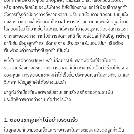
commerce ต่างๆเช่น Shopee / Lazada Chat หรือแม้บนเว็บไซต์
หรือ แอพพลิเคชั่นของบริษัทเอง ก็ยังมีช่องทางแชทไว้เพื่อบริการลูกค้า
ซึ่งการที่ธุรกิจมีช่องทางที่หลากหลาย เปรียบเสมือนดาบสองคม ในมุมนึง
ยิ่งช่องทางเยอะขึ้นก็ยิ่งเพิ่มโอกาสในการสร้างความสัมพันธ์กับลูกค้าบน
โลกออนไลน์ได้มากขึ้น ในอีกมุมหนึ่งการที่เจ้าของธุรกิจต้องจัดการแชท
จากหลายช่องทาง หากไม่มีการจัดการที่ดี ก็อาจส่งผลให้เกิดปัญหาต่างๆ
อาทิเช่น ข้อมูลลูกค้ากระจัดกระจาย เสียเวลาสลับแอปไปมา หรือต้อง
พิมพ์ตอบคำถามซ้ำๆกับลูกค้า เป็นต้น
หนึ่งในวิธีจัดการปัญหาเหล่านี้คือการใช้แพลตฟอร์มที่ช่วยในการ
รวบรวมช่องทางแชทต่างๆ มารวมอยู่ที่เดียวกัน เพื่อเป็นตัวช่วยให้ธุรกิจ
ของคุณสามารถตอบแชทลูกค้าได้เร็วขึ้น ประหยัดเวลาในการทำงาน และ
วิเคราะห์ข้อมูลลูกค้าได้อย่างแม่นยำ
มาดูกันว่าเมื่อใช้แพลตฟอร์มรวมแชทแล้ว ธุรกิจของคุณจะเพิ่ม
ประสิทธิภาพการทำงานได้อย่างไรบ้าง
1.
ตอบแชทลูกค้าได้อย่างรวดเร็ว
ในยุคสมัยที่ความรวดเร็วและระยะเวลาในการตอบสนองต่อลูกค้าเป็น